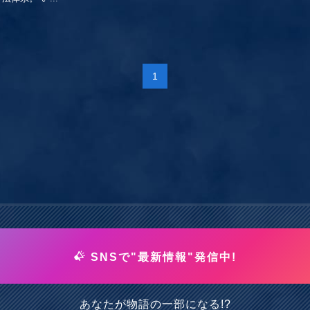
1
SNSで"最新情報"発信中!
あなたが物語の一部になる!?