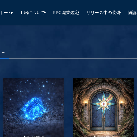
ホーム
工房について
RPG職業鑑定
リリース中の装備
物語
y –