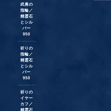
武勇の
指輪／
精霊石
とシル
バー
950
祈りの
指輪／
精霊石
とシル
バー
950
祈りの
イヤー
カフ／
精霊石