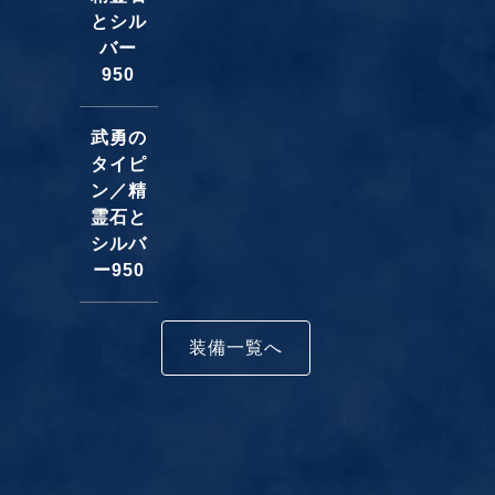
とシル
バー
950
武勇の
タイピ
ン／精
霊石と
シルバ
ー950
装備一覧へ