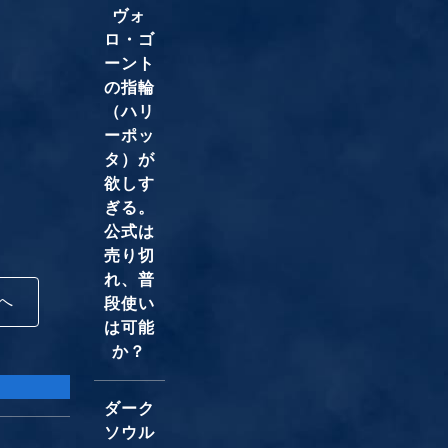
ヴォ
ロ・ゴ
ーント
の指輪
（ハリ
ーポッ
タ）が
欲しす
ぎる。
公式は
売り切
れ、普
へ
段使い
は可能
か？
ダーク
ソウル