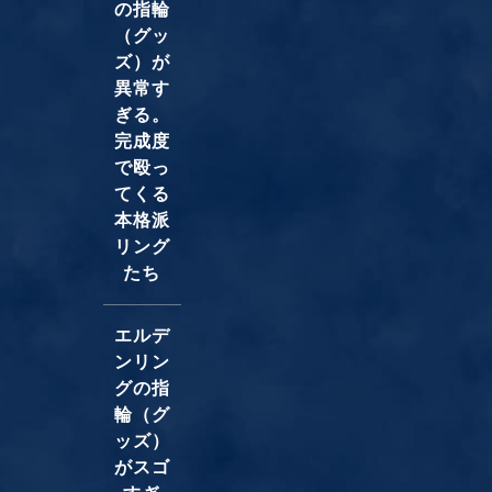
の指輪
（グッ
ズ）が
異常す
ぎる。
完成度
で殴っ
てくる
本格派
リング
たち
エルデ
ンリン
グの指
輪（グ
ッズ）
がスゴ