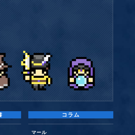
書
コラム
マール