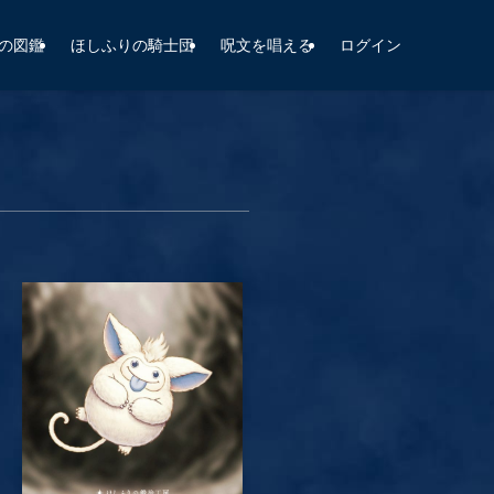
の図鑑
ほしふりの騎士団
呪文を唱える
ログイン