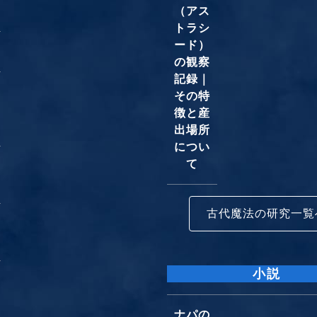
（アス
トラシ
ード）
の観察
記録｜
その特
徴と産
出場所
につい
て
古代魔法の研究一覧
小説
ナパの