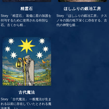
精霊石
ほしふりの鍛冶工房
Story 「精霊石」 装備に星の加護を
Story 「ほしふりの鍛冶工房」 クス
付与するために使用される特別な
ノキの国の地下深くに存在する、古
石。古くから精...
代の神聖な鍛...
古代魔法
Story 「古代魔法」 一般魔法が生ま
れる以前に存在していたとされる魔
法体系。 い...