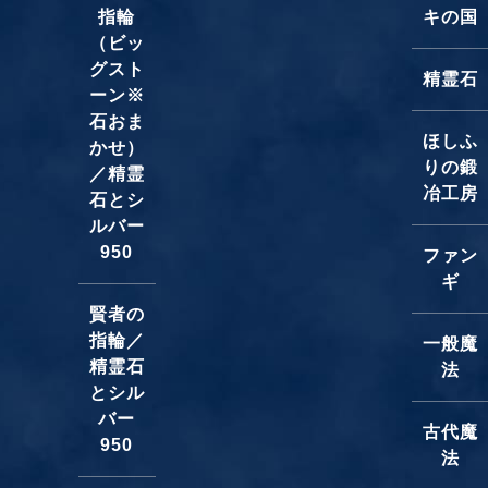
指輪
キの国
（ビッ
グスト
精霊石
ーン※
石おま
ほしふ
かせ）
りの鍛
／精霊
冶工房
石とシ
ルバー
950
ファン
ギ
賢者の
指輪／
一般魔
精霊石
法
とシル
バー
古代魔
950
法